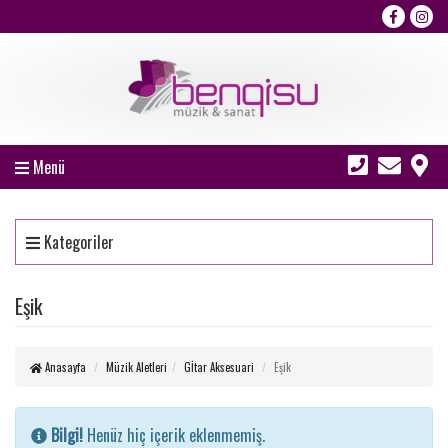
Menü
Kategoriler
Eşik
Anasayfa
Müzik Aletleri
Gİtar Aksesuari
Eşik
Bilgi!
Henüz hiç içerik eklenmemiş.