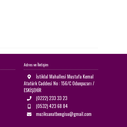
Adres ve İletişim
İstiklal Mahallesi Mustafa Kemal
Atatürk Caddesi No : 156/C Odunpazarı /
ESKİŞEHİR
(0222) 233 33 23
(0532) 423 68 84
muziksanatbengisu@gmail.com