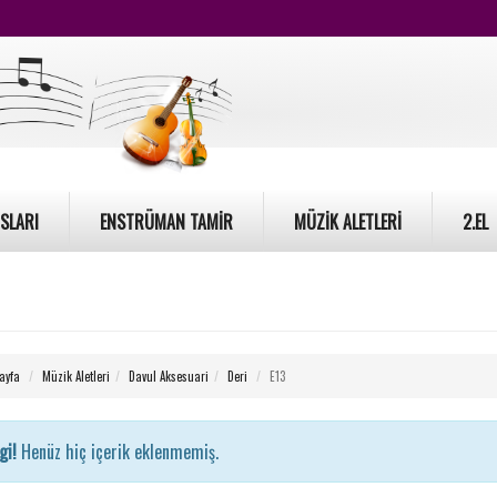
SLARI
ENSTRÜMAN TAMİR
MÜZİK ALETLERİ
2.EL
ayfa
Müzik Aletleri
Davul Aksesuari
Deri
E13
gi!
Henüz hiç içerik eklenmemiş.